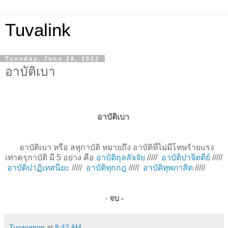
Tuvalink
Tuesday, June 28, 2022
อาบัติเบา
อาบัติเบา
อาบัติเบา หรือ ลหุกาบัติ หมายถึง อาบัติที่ไม่มีโทษร้ายแรง
เท่าครุกาบัติ มี 5 อย่าง คือ
อาบัติถุลลัจจัย
/////
อาบัติปาจิตตีย์
/////
อาบัติปาฏิเทสนียะ
/////
อาบัติทุกกฎ
/////
อาบัติทุพภาสิต
/////
-
จบ -
Tuvayanon
at
8:42 AM