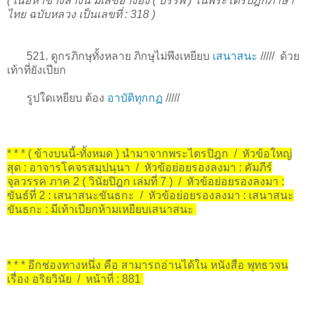
( เนื้อหาข้างล่างนี้ มีเลขอ้างอิง ( บรรพ ) ในพระไตรปิฎกภาษา
ไทย ฉบับหลวง เป็นเลขที่ : 318 )
521. ดูกรภิกษุทั้งหลาย ภิกษุไม่พึงเหยียบ
เสนาสนะ
/////
ด้วย
เท้าที่ยังเปียก
รูปใดเหยียบ ต้อง
อาบัติทุกกฏ
/////
* * * ( ข้างบนนี้-ทั้งหมด ) นำมาจากพระไตรปิฎก / หัวข้อใหญ่
สุด : อาจารโคจรสมฺปนฺนา / หัวข้อย่อยรองลงมา : คัมภีร์
จุลวรรค ภาค 2 ( วินัยปิฎก เล่มที่ 7 ) / หัวข้อย่อยรองลงมา :
ขันธ์ที่ 2 : เสนาสนะขันธกะ / หัวข้อย่อยรองลงมา : เสนาสนะ
ขันธกะ : มีเท้าเปียกห้ามเหยียบเสนาสนะ
* * * อีกช่องทางหนึ่ง คือ สามารถอ่านได้ใน หนังสือ พุทธวจน
เรื่อง อริยวินัย / หน้าที่ : 881