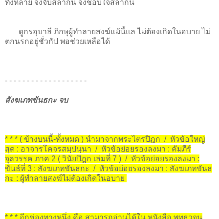
ทั้งหลาย จงจับสลากนี้ จงชอบใจสลากนี้
ดูกรอุบาลี ภิกษุผู้ทำลายสงฆ์แม้นี้แล ไม่ต้องเกิดในอบาย ไม่
ตกนรกอยู่ชั่วกัป พอช่วยเหลือได้
- - - - - - - - - - - - - - - - - - -
สังฆเภทขันธกะ จบ
* * * ( ข้างบนนี้-ทั้งหมด ) นำมาจากพระไตรปิฎก / หัวข้อใหญ่
สุด : อาจารโคจรสมฺปนฺนา / หัวข้อย่อยรองลงมา : คัมภีร์
จุลวรรค ภาค 2 ( วินัยปิฎก เล่มที่ 7 ) / หัวข้อย่อยรองลงมา :
ขันธ์ที่ 3 : สังฆเภทขันธกะ / หัวข้อย่อยรองลงมา : สังฆเภทขันธ
กะ : ผู้ทำลายสงฆ์ไม่ต้องเกิดในอบาย
* * * อีกช่องทางหนึ่ง คือ สามารถอ่านได้ใน หนังสือ พุทธวจน