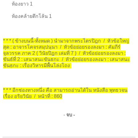
ห้องยาว 1
ห้องคล้ายตึกโล้น 1
* * * ( ข้างบนนี้-ทั้งหมด ) นำมาจากพระไตรปิฎก / หัวข้อใหญ่
สุด : อาจารโคจรสมฺปนฺนา / หัวข้อย่อยรองลงมา : คัมภีร์
จุลวรรค ภาค 2 ( วินัยปิฎก เล่มที่ 7 ) / หัวข้อย่อยรองลงมา :
ขันธ์ที่ 2 : เสนาสนะขันธกะ / หัวข้อย่อยรองลงมา : เสนาสนะ
ขันธกะ : เรื่องวิหารมีพื้นโล่งโถง
* * * อีกช่องทางหนึ่ง คือ สามารถอ่านได้ใน หนังสือ พุทธวจน
เรื่อง อริยวินัย / หน้าที่ : 860
-
จบ -