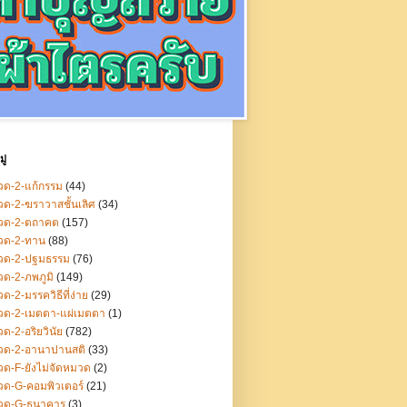
ู่
ด-2-แก้กรรม
(44)
ด-2-ฆราวาสชั้นเลิศ
(34)
วด-2-ตถาคต
(157)
วด-2-ทาน
(88)
วด-2-ปฐมธรรม
(76)
ด-2-ภพภูมิ
(149)
ด-2-มรรควิธีที่ง่าย
(29)
วด-2-เมตตา-แผ่เมตตา
(1)
ด-2-อริยวินัย
(782)
วด-2-อานาปานสติ
(33)
ด-F-ยังไม่จัดหมวด
(2)
ด-G-คอมพิวเตอร์
(21)
วด-G-ธนาคาร
(3)