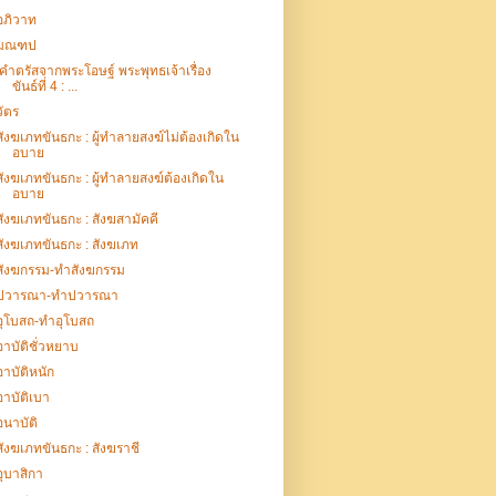
อภิวาท
มณฑป
คำตรัสจากพระโอษฐ์ พระพุทธเจ้าเรื่อง
ขันธ์ที่ 4 : ...
วัตร
สังฆเภทขันธกะ : ผู้ทำลายสงฆ์ไม่ต้องเกิดใน
อบาย
สังฆเภทขันธกะ : ผู้ทำลายสงฆ์ต้องเกิดใน
อบาย
สังฆเภทขันธกะ : สังฆสามัคคี
สังฆเภทขันธกะ : สังฆเภท
สังฆกรรม-ทำสังฆกรรม
ปวารณา-ทำปวารณา
อุโบสถ-ทำอุโบสถ
อาบัติชั่วหยาบ
อาบัติหนัก
อาบัติเบา
อนาบัติ
สังฆเภทขันธกะ : สังฆราชี
อุบาสิกา