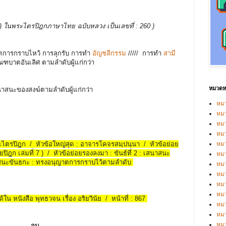
บรรพ ) ในพระไตรปิฎกภาษาไทย ฉบับหลวง เป็นเลขที่ : 260 )
ญาตการกราบไหว้ การลุกรับ การทำ
อัญชลีกรรม
/////
การทำ
สามี
บิณฑบาตอันเลิศ ตามลำดับผู้แก่กว่า
หมวดหม
สนาสนะของสงฆ์ตามลำดับผู้แก่กว่า
หมว
หมว
หม
หม
พระไตรปิฎก / หัวข้อใหญ่สุด : อาจารโคจรสมฺปนฺนา / หัวข้อย่อย
หม
ยปิฎก เล่มที่ 7 ) / หัวข้อย่อยรองลงมา : ขันธ์ที่ 2 : เสนาสนะ
หมว
าสนะขันธกะ : ทรงอนุญาตการกราบไว้ตามลำดับ
หมว
หม
หมว
หม
้ใน หนังสือ พุทธวจน เรื่อง อริยวินัย / หน้าที่ : 867
หมว
หมว
หม
-
จบ -