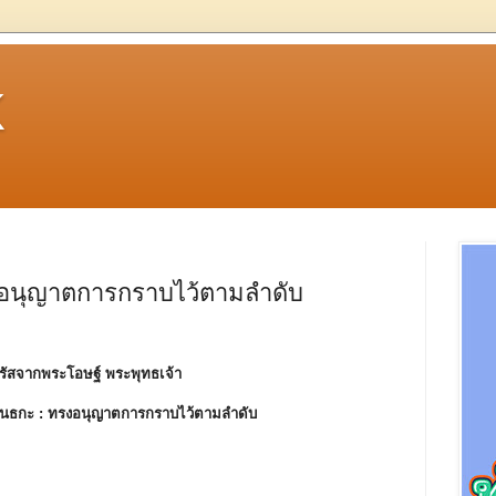
k
งอนุญาตการกราบไว้ตามลำดับ
รัสจากพระโอษฐ์ พระพุทธเจ้า
ันธกะ :
ทรงอนุญาตการกราบไว้ตามลำดับ