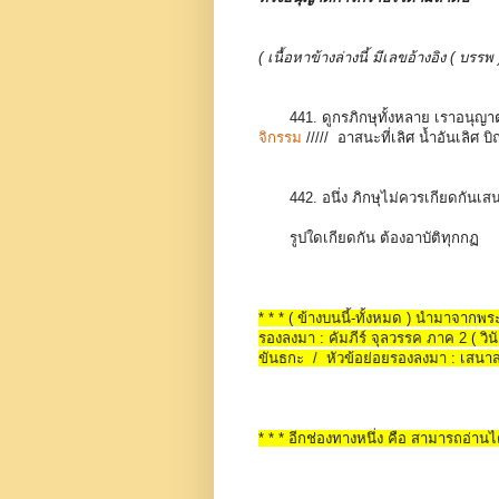
( เนื้อหาข้างล่างนี้ มีเลขอ้างอิง ( 
441. ดูกรภิกษุทั้งหลาย เราอนุ
จิกรรม
/////
อาสนะที่เลิศ น้ำอันเลิศ 
442. อนึ่ง ภิกษุไม่ควรเกียดกันเ
รูปใดเกียดกัน ต้องอาบัติทุกกฏ
* * * ( ข้างบนนี้-ทั้งหมด ) นำมาจาก
รองลงมา : คัมภีร์ จุลวรรค ภาค 2 ( วินั
ขันธกะ / หัวข้อย่อยรองลงมา : เสน
* * * อีกช่องทางหนึ่ง คือ สามารถอ่านได