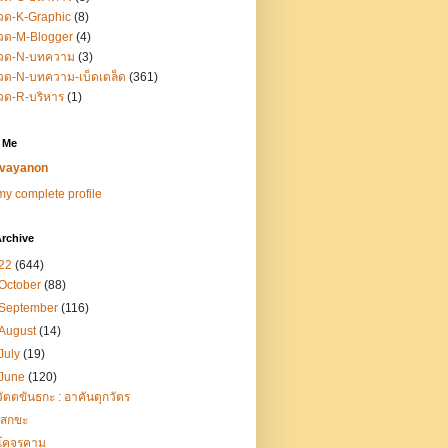
วด-K-Graphic
(8)
วด-M-Blogger
(4)
วด-N-บทความ
(3)
ด-N-บทความ-เบ็ดเตล็ด
(361)
วด-R-บริหาร
(1)
 Me
vayanon
y complete profile
rchive
22
(644)
October
(88)
September
(116)
August
(14)
July
(19)
June
(120)
วัตตขันธกะ : อาคันตุกวัตร
เสกขะ
โคจรคาม