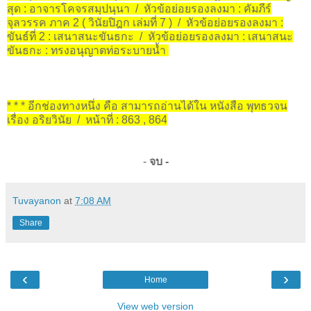
สุด : อาจารโคจรสมฺปนฺนา / หัวข้อย่อยรองลงมา : คัมภีร์
จุลวรรค ภาค 2 ( วินัยปิฎก เล่มที่ 7 ) / หัวข้อย่อยรองลงมา :
ขันธ์ที่ 2 : เสนาสนะขันธกะ / หัวข้อย่อยรองลงมา : เสนาสนะ
ขันธกะ : ทรงอนุญาตท่อระบายน้ำ
* * * อีกช่องทางหนึ่ง คือ สามารถอ่านได้ใน หนังสือ พุทธวจน
เรื่อง อริยวินัย / หน้าที่ : 863 , 864
-
จบ -
Tuvayanon
at
7:08 AM
Share
‹
›
Home
View web version