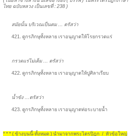
( เนื้อหาข้างล่างนี้ มีเลขอ้างอิง ( บรรพ ) ในพระไตรปิฎกภาษา
ไทย ฉบับหลวง เป็นเลขที่ : 238 )
สมัยนั้น บริเวณเป็นตม … ตรัสว่า
421. ดูกรภิกษุทั้งหลาย เราอนุญาตให้โรยกรวดแร่
กรวดแร่ไม่เต็ม … ตรัสว่า
422. ดูกรภิกษุทั้งหลาย เราอนุญาตให้ปูศิลาเรียบ
น้ำขัง …ตรัสว่า
423. ดูกรภิกษุทั้งหลาย เราอนุญาตท่อระบายน้ำ
* * * ( ข้างบนนี้-ทั้งหมด ) นำมาจากพระไตรปิฎก / หัวข้อใหญ่