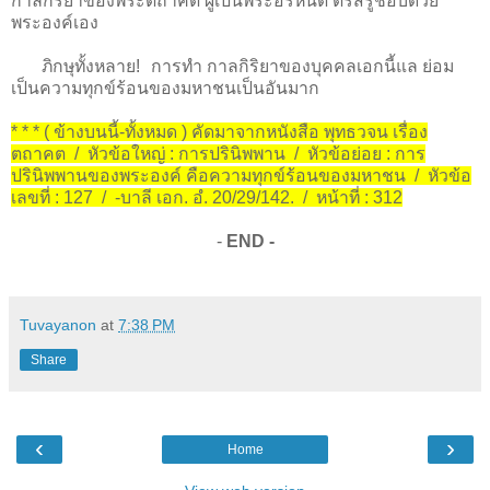
กาลกิริยาของพระตถาคต ผู้เป็นพระอรหันต์ ตรัสรู้ชอบด้วย
พระองค์เอง
ภิกษุทั้งหลาย! การทำ กาลกิริยาของบุคคลเอกนี้แล ย่อม
เป็นความทุกข์ร้อนของมหาชนเป็นอันมาก
* * * ( ข้างบนนี้-ทั้งหมด ) คัดมาจากหนังสือ พุทธวจน เรื่อง
ตถาคต / หัวข้อใหญ่ : การปรินิพพาน / หัวข้อย่อย : การ
ปรินิพพานของพระองค์ คือความทุกข์ร้อนของมหาชน / หัวข้อ
เลขที่ : 127 / -บาลี เอก. อํ. 20/29/142. / หน้าที่ : 312
-
END -
Tuvayanon
at
7:38 PM
Share
‹
›
Home