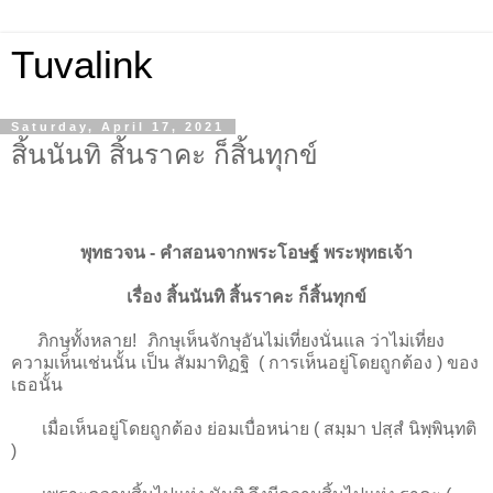
Tuvalink
Saturday, April 17, 2021
สิ้นนันทิ สิ้นราคะ ก็สิ้นทุกข์
พุทธวจน - คําสอนจากพระโอษฐ์ พระพุทธเจ้า
เรื่อง สิ้นนันทิ สิ้นราคะ ก็สิ้นทุกข์
ภิกษุทั้งหลาย! ภิกษุเห็นจักษุอันไม่เที่ยงนั่นแล ว่าไม่เที่ยง
ความเห็นเช่นนั้น เป็น สัมมาทิฏฐิ ( การเห็นอยู่โดยถูกต้อง ) ของ
เธอนั้น
เมื่อเห็นอยู่โดยถูกต้อง ย่อมเบื่อหน่าย ( สมฺมา ปสฺสํ นิพฺพินฺทติ
)