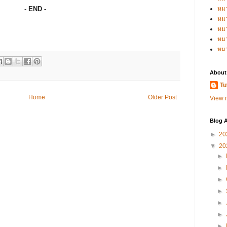
-
END -
หม
หม
หม
หมว
หม
About
Tu
Home
Older Post
View m
Blog A
►
20
▼
20
►
►
►
►
►
►
►