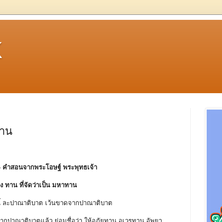
k
ทาน
- คําสอนจากพระโอษฐ์ พระพุทธเจ้า
่อง ทาน ที่จัดว่าเป็น มหาทาน
ีนี้ ละปาณาติบาต เว้นขาดจากปาณาติบาต
จากปาณาติบาตแล้ว ย่อมชื่อว่า ให้อภัยทาน อเวรทาน อัพยา