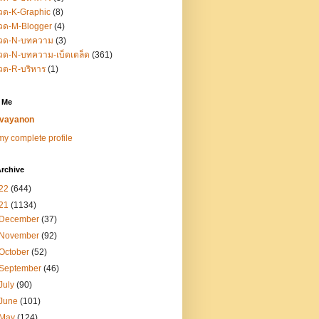
วด-K-Graphic
(8)
วด-M-Blogger
(4)
วด-N-บทความ
(3)
ด-N-บทความ-เบ็ดเตล็ด
(361)
วด-R-บริหาร
(1)
 Me
vayanon
y complete profile
rchive
22
(644)
21
(1134)
December
(37)
November
(92)
October
(52)
September
(46)
July
(90)
June
(101)
May
(124)