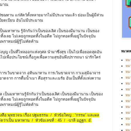
ระมาณ
ัชฌทาน แก่สัตว์ทั้งหลายมากไม่มีประมาณแล้ว ย่อมเป็นผู้มีส่วน
เบียดเบียน อันไม่มีประมาณ
 เป็นมหาทาน รู้จักกันว่าเป็นของเลิศ เป็นของมีมานาน เป็นของ
งเลย ไม่เคยถูกทอดทิ้งในอดีต ไม่ถูกทอดทิ้งอยู่ในปัจจุบัน
ราหมณ์ผู้รู้ไม่คัดค้าน
หมวดหม
ห่งบุญ เป็นที่ไหลออกแห่งกุศล นำมาซึ่งสุข เป็นไปเพื่อยอดสุดอัน
็นไปเพื่อประโยชน์เกื้อกูลเพื่อความสุขอันพึงปรารถนา น่ารักใคร่
หมว
หมว
หม
อ คือ การเว้นขาดจาก อทินนาทาน การเว้นขาดจาก กาเมสุมิฉาจาร
หม
จาก การดื่มน้ำเมา คือสุราและเมรัย อันเป็นที่ตั้งแห่งความ
หม
หมว
ล เป็นมหาทานรู้จักกันว่าเป็นของเลิศ เป็นของมีมานาน เป็นของ
หมว
งเลย ไม่เคยถูกทอดทิ้งในอดีต ไม่ถูกทอดทิ้งอยู่ในปัจจุบัน
หม
ราหมณ์ผู้รู้ไม่คัดค้าน
หมว
หม
หนังสือ พุทธวจน เรื่อง ปฐมธรรม / หัวข้อใหญ่ : “กรรม” และผล
หมว
ดว่าเป็น มหาทาน / หัวข้อเลขที่ : 45 / -บาลี อฏฺฐก. อํ.
หมว
หม