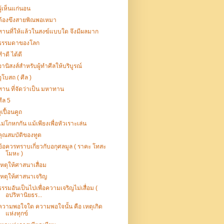
ผู้เห็นแก่นอน
ต้องขึงสายพิณพอเหมา
ทานที่ให้แล้วในสงฆ์แบบใด จึงมีผลมาก
ธรรมดาของโลก
ทำดี ได้ดี
อานิสงส์สำหรับผู้ทำศีลให้บริบูรณ์
อุโบสถ ( ศีล )
ทาน ที่จัดว่าเป็น มหาทาน
ศีล 5
งูเปื้อนคูถ
ไม่โกหกกัน แม้เพียงเพื่อหัวเราะเล่น
คุณสมบัติของทูต
ข้อควรทราบเกี่ยวกับอกุศลมูล ( ราคะ โทสะ
โมหะ )
เหตุให้ศาสนาเสื่อม
เหตุให้ศาสนาเจริญ
ธรรมอันเป็นไปเพื่อความเจริญไม่เสื่อม (
อปริหานิยธร...
ความพอใจใด ความพอใจนั้น คือ เหตุเกิด
แห่งทุกข์