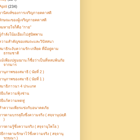
April
(234)
อานิสงส์ของการเจริญกายคตาสติ
ลักษณะของผู้เจริญกายคตาสติ
ลมหายใจก็คือ “กาย”
ผู้กำลังโน้มเอียงไปสู่นิพพาน
ความสำคัญของสมถะและวิปัสสนา
สมาธิระงับความรัก-เกลียด ที่มีอยู่ตาม
ธรรมชาติ
แม้เพียงปฐมฌาน ก็ชื่อว่าเป็นที่หลบพ้นภัย
จากมาร
อานุภาพของสมาธิ ( นัยที่ 2 )
อานุภาพของสมาธิ ( นัยที่ 1 )
สมาธิภาวนา 4 ประเภท
วิธีแก้ความฟุ้งซ่าน
วิธีแก้ความหดหู่
ทำความเพียรแข่งกับอนาคตภัย
การตามบรรลุถึงซึ่งความจริง ( สจฺจานุปตฺติ
)
การตามรู้ซึ่งความจริง ( สจฺจานุโพโธ )
วิธีการตามรักษาไว้ซึ่งความจริง ( สจฺจานุ
รกฺขณา )