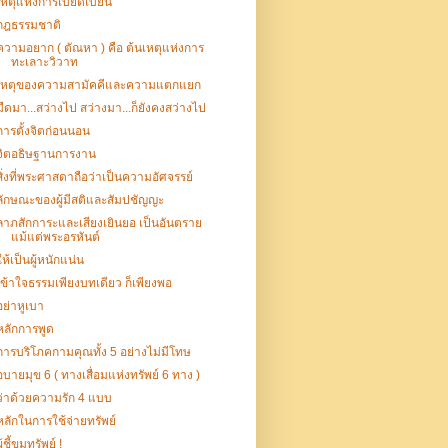
เหตุแห่งการเบียดเบียน
กฎธรรมชาติ
ความอยาก ( ตัณหา ) คือ ต้นเหตุแห่งการ
ทะเลาะวิวาท
เหตุของความสามัคคีและความแตกแยก
มืดมา...สว่างไป สว่างมา...ก็ยังคงสว่างไป
การตั้งจิตก่อนนอน
จิตอธิษฐานการงาน
สิ่งที่พระศาสดาถือว่าเป็นความอัศจรรย์
ลักษณะของผู้มีสติและสัมปชัญญะ
ลาภสักการะและเสียงเยินยอ เป็นอันตราย
แม้แต่พระอรหันต์
ให้เป็นผู้หนักแน่น
เข้าใจธรรมเพียงบทเดียว ก็เพียงพอ
อย่าหูเบา
หลักการพูด
การบริโภคกามคุณทั้ง 5 อย่างไม่มีโทษ
อบายมุข 6 ( ทางเสื่อมแห่งทรัพย์ 6 ทาง )
ว่าด้วยความรัก 4 แบบ
หลักในการใช้จ่ายทรัพย์
ู้ชี้ขุมทรัพย์ !