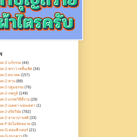
ู่
ด-2-แก้กรรม
(44)
ด-2-ฆราวาสชั้นเลิศ
(34)
วด-2-ตถาคต
(157)
วด-2-ทาน
(88)
วด-2-ปฐมธรรม
(76)
ด-2-ภพภูมิ
(149)
ด-2-มรรควิธีที่ง่าย
(29)
วด-2-เมตตา-แผ่เมตตา
(1)
ด-2-อริยวินัย
(782)
วด-2-อานาปานสติ
(33)
ด-F-ยังไม่จัดหมวด
(2)
ด-G-คอมพิวเตอร์
(21)
วด-G-ธนาคาร
(3)