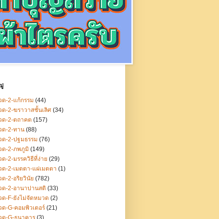
ู่
ด-2-แก้กรรม
(44)
ด-2-ฆราวาสชั้นเลิศ
(34)
วด-2-ตถาคต
(157)
วด-2-ทาน
(88)
วด-2-ปฐมธรรม
(76)
ด-2-ภพภูมิ
(149)
ด-2-มรรควิธีที่ง่าย
(29)
วด-2-เมตตา-แผ่เมตตา
(1)
ด-2-อริยวินัย
(782)
วด-2-อานาปานสติ
(33)
ด-F-ยังไม่จัดหมวด
(2)
ด-G-คอมพิวเตอร์
(21)
วด-G-ธนาคาร
(3)