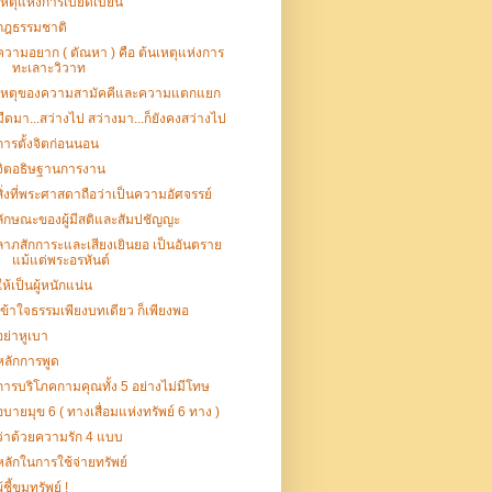
เหตุแห่งการเบียดเบียน
กฎธรรมชาติ
ความอยาก ( ตัณหา ) คือ ต้นเหตุแห่งการ
ทะเลาะวิวาท
เหตุของความสามัคคีและความแตกแยก
มืดมา...สว่างไป สว่างมา...ก็ยังคงสว่างไป
การตั้งจิตก่อนนอน
จิตอธิษฐานการงาน
สิ่งที่พระศาสดาถือว่าเป็นความอัศจรรย์
ลักษณะของผู้มีสติและสัมปชัญญะ
ลาภสักการะและเสียงเยินยอ เป็นอันตราย
แม้แต่พระอรหันต์
ให้เป็นผู้หนักแน่น
เข้าใจธรรมเพียงบทเดียว ก็เพียงพอ
อย่าหูเบา
หลักการพูด
การบริโภคกามคุณทั้ง 5 อย่างไม่มีโทษ
อบายมุข 6 ( ทางเสื่อมแห่งทรัพย์ 6 ทาง )
ว่าด้วยความรัก 4 แบบ
หลักในการใช้จ่ายทรัพย์
ู้ชี้ขุมทรัพย์ !