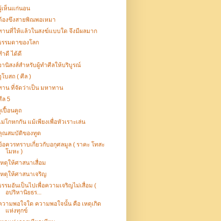
ผู้เห็นแก่นอน
ต้องขึงสายพิณพอเหมา
ทานที่ให้แล้วในสงฆ์แบบใด จึงมีผลมาก
ธรรมดาของโลก
ทำดี ได้ดี
อานิสงส์สำหรับผู้ทำศีลให้บริบูรณ์
อุโบสถ ( ศีล )
ทาน ที่จัดว่าเป็น มหาทาน
ศีล 5
งูเปื้อนคูถ
ไม่โกหกกัน แม้เพียงเพื่อหัวเราะเล่น
คุณสมบัติของทูต
ข้อควรทราบเกี่ยวกับอกุศลมูล ( ราคะ โทสะ
โมหะ )
เหตุให้ศาสนาเสื่อม
เหตุให้ศาสนาเจริญ
ธรรมอันเป็นไปเพื่อความเจริญไม่เสื่อม (
อปริหานิยธร...
ความพอใจใด ความพอใจนั้น คือ เหตุเกิด
แห่งทุกข์