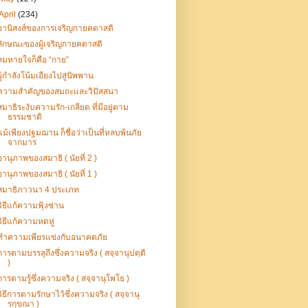
April
(234)
อานิสงส์ของการเจริญกายคตาสติ
ลักษณะของผู้เจริญกายคตาสติ
ลมหายใจก็คือ “กาย”
ผู้กำลังโน้มเอียงไปสู่นิพพาน
ความสำคัญของสมถะและวิปัสสนา
สมาธิระงับความรัก-เกลียด ที่มีอยู่ตาม
ธรรมชาติ
แม้เพียงปฐมฌาน ก็ชื่อว่าเป็นที่หลบพ้นภัย
จากมาร
อานุภาพของสมาธิ ( นัยที่ 2 )
อานุภาพของสมาธิ ( นัยที่ 1 )
สมาธิภาวนา 4 ประเภท
วิธีแก้ความฟุ้งซ่าน
วิธีแก้ความหดหู่
ทำความเพียรแข่งกับอนาคตภัย
การตามบรรลุถึงซึ่งความจริง ( สจฺจานุปตฺติ
)
การตามรู้ซึ่งความจริง ( สจฺจานุโพโธ )
วิธีการตามรักษาไว้ซึ่งความจริง ( สจฺจานุ
รกฺขณา )