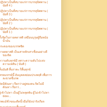
ปฏิปทาเป็นที่สบายแก่การบรรลุนิพพาน (
นัยที่ 4 )
ปฏิปทาเป็นที่สบายแก่การบรรลุนิพพาน (
นัยที่ 3 )
ปฏิปทาเป็นที่สบายแก่การบรรลุนิพพาน (
นัยที่ 2 )
ปฏิปทาเป็นที่สบายแก่การบรรลุนิพพาน (
นัยที่ 1 )
ตั้งจิตในกายคตาสติ เสมือนบุรุษผู้ถือหม้อ
น้ำมัน
กระดองของบรรพชิต
กายคตาสติ เป็นเสาหลักเสาเขื่อนอย่างดี
ของจิต
ความดับทุกข์มี เพราะความดับไปแห่ง
ความเพลิน ( นันทิ )
สิ้นนันทิ สิ้นราคะ ก็สิ้นทุกข์
พรหมจรรย์นี้ อันบุคคลย่อมประพฤติ เพื่อการ
ละขาดซึ่งภพ
จิตมีตัณหา เรียกว่าอยู่สองคน จิตไม่มี
ตัณหา เรียกว่...
ผู้เข้าไปหา เป็นผู้ไม่หลุดพ้น ผู้ไม่เข้าไปหา
ย่อมเ...
ภพแม้ชั่วขณะดีดนิ้วมือก็ยังน่ารังเกียจ