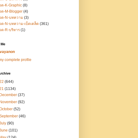
วด-K-Graphic
(8)
วด-M-Blogger
(4)
วด-N-บทความ
(3)
ด-N-บทความ-เบ็ดเตล็ด
(361)
วด-R-บริหาร
(1)
 Me
vayanon
y complete profile
rchive
22
(644)
21
(1134)
December
(37)
November
(92)
October
(52)
September
(46)
July
(90)
June
(101)
May
(124)