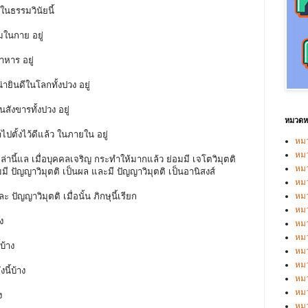
ในธรรมวินัยนี้
มในกาย อยู่
าหาร อยู่
น่ายินดีในโลกทั้งปวง อยู่
นสังขารทั้งปวง อยู่
หมวดหม
าไปตั้งไว้ดีแล้ว ในภายใน อยู่
หมว
หมว
่านี้แล เมื่อบุคคลเจริญ กระทำให้มากแล้ว ย่อมมี เจโตวิมุตติ
หม
อมมี ปัญญาวิมุตติ เป็นผล และมี ปัญญาวิมุตติ เป็นอานิสงส์
หม
ละ ปัญญาวิมุตติ เมื่อนั้น ภิกษุนี้เรียก
หม
หมว
าง
หมว
หม
้บ้าง
หมว
หม
งนี้บ้าง
หมว
หมว
ง
หม