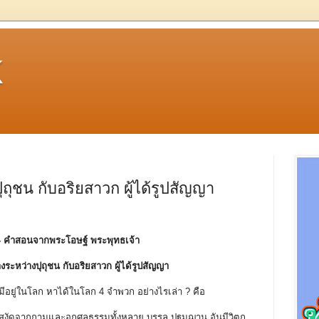
k
ุชน กับอริยสาวก ผู้ได้รูปสัญญา
- คําสอนจากพระโอษฐ์ พระพุทธเจ้า
งระหว่างปุถุชน กับอริยสาวก ผู้ได้รูปสัญญา
 มีอยู่ในโลก หาได้ในโลก 4 จำพวก อย่างไรเล่า ? คือ
ะสงัดจากกามและอกุศลธรรมทั้งหลาย บรรลุ ปฐมฌาน อันมีวิตก