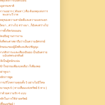
เหตุแห่งการเบียดเบียน
กฎธรรมชาติ
ความอยาก ( ตัณหา ) คือ ต้นเหตุแห่งการ
ทะเลาะวิวาท
เหตุของความสามัคคีและความแตกแยก
มืดมา...สว่างไป สว่างมา...ก็ยังคงสว่างไป
การตั้งจิตก่อนนอน
จิตอธิษฐานการงาน
สิ่งที่พระศาสดาถือว่าเป็นความอัศจรรย์
ลักษณะของผู้มีสติและสัมปชัญญะ
ลาภสักการะและเสียงเยินยอ เป็นอันตราย
แม้แต่พระอรหันต์
ให้เป็นผู้หนักแน่น
เข้าใจธรรมเพียงบทเดียว ก็เพียงพอ
อย่าหูเบา
หลักการพูด
การบริโภคกามคุณทั้ง 5 อย่างไม่มีโทษ
อบายมุข 6 ( ทางเสื่อมแห่งทรัพย์ 6 ทาง )
ว่าด้วยความรัก 4 แบบ
หลักในการใช้จ่ายทรัพย์
ู้ชี้ขุมทรัพย์ !