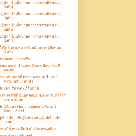
ปฏิปทาเป็นที่สบายแก่การบรรลุนิพพาน (
นัยที่ 4 )
ปฏิปทาเป็นที่สบายแก่การบรรลุนิพพาน (
นัยที่ 3 )
ปฏิปทาเป็นที่สบายแก่การบรรลุนิพพาน (
นัยที่ 2 )
ปฏิปทาเป็นที่สบายแก่การบรรลุนิพพาน (
นัยที่ 1 )
ตั้งจิตในกายคตาสติ เสมือนบุรุษผู้ถือหม้อ
น้ำมัน
กระดองของบรรพชิต
กายคตาสติ เป็นเสาหลักเสาเขื่อนอย่างดี
ของจิต
ความดับทุกข์มี เพราะความดับไปแห่ง
ความเพลิน ( นันทิ )
สิ้นนันทิ สิ้นราคะ ก็สิ้นทุกข์
พรหมจรรย์นี้ อันบุคคลย่อมประพฤติ เพื่อการ
ละขาดซึ่งภพ
จิตมีตัณหา เรียกว่าอยู่สองคน จิตไม่มี
ตัณหา เรียกว่...
ผู้เข้าไปหา เป็นผู้ไม่หลุดพ้น ผู้ไม่เข้าไปหา
ย่อมเ...
ภพแม้ชั่วขณะดีดนิ้วมือก็ยังน่ารังเกียจ