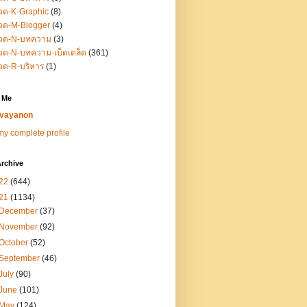
วด-K-Graphic
(8)
วด-M-Blogger
(4)
วด-N-บทความ
(3)
ด-N-บทความ-เบ็ดเตล็ด
(361)
วด-R-บริหาร
(1)
 Me
vayanon
y complete profile
rchive
22
(644)
21
(1134)
December
(37)
November
(92)
October
(52)
September
(46)
July
(90)
June
(101)
May
(124)