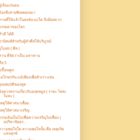
ผู้เห็นแก่นอน
ต้องขึงสายพิณพอเหมา
ทานที่ให้แล้วในสงฆ์แบบใด จึงมีผลมาก
ธรรมดาของโลก
ทำดี ได้ดี
อานิสงส์สำหรับผู้ทำศีลให้บริบูรณ์
อุโบสถ ( ศีล )
ทาน ที่จัดว่าเป็น มหาทาน
ศีล 5
งูเปื้อนคูถ
ไม่โกหกกัน แม้เพียงเพื่อหัวเราะเล่น
คุณสมบัติของทูต
ข้อควรทราบเกี่ยวกับอกุศลมูล ( ราคะ โทสะ
โมหะ )
เหตุให้ศาสนาเสื่อม
เหตุให้ศาสนาเจริญ
ธรรมอันเป็นไปเพื่อความเจริญไม่เสื่อม (
อปริหานิยธร...
ความพอใจใด ความพอใจนั้น คือ เหตุเกิด
แห่งทุกข์