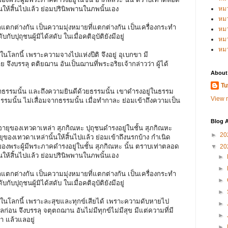
ให้สิ้นไปแล้ว ย่อมปรินิพพานในภพนั้นเอง
หม
หม
กแตกต่างกัน เป็นความมุ่งหมายที่แตกต่างกัน เป็นเครื่องกระทำ
หม
ับปุถุชนผู้มิได้สดับ ในเมื่อคติอุบัติยังมีอยู่
หมว
หม
ในโลกนี้ เพราะความจางไปแห่งปีติ จึงอยู่ อุเบกขา มี
จึงบรรลุ ตติยฌาน อันเป็นฌานที่พระอริยเจ้ากล่าวว่า ผู้ได้
About
Tu
รรมนั้น และถึงความยินดีด้วยธรรมนั้น เขาดำรงอยู่ในธรรม
View m
รรมนั้น ไม่เสื่อมจากธรรมนั้น เมื่อทำกาละ ย่อมเข้าถึงความเป็น
Blog A
อายุของเทวดาเหล่า สุภกิณหะ ปุถุชนดำรงอยู่ในชั้น สุภกิณหะ
►
20
ของเทวดาเหล่านั้นให้สิ้นไปแล้ว ย่อมเข้าถึงนรกบ้าง กำเนิด
ของพระผู้มีพระภาคดำรงอยู่ในชั้น สุภกิณหะ นั้น ตราบเท่าตลอด
▼
20
ให้สิ้นไปแล้ว ย่อมปรินิพพานในภพนั้นเอง
►
►
กแตกต่างกัน เป็นความมุ่งหมายที่แตกต่างกัน เป็นเครื่องกระทำ
►
ับปุถุชนผู้มิได้สดับ ในเมื่อคติอุบัติยังมีอยู่
►
นในโลกนี้ เพราะละสุขและทุกข์เสียได้ เพราะความดับหายไป
►
อน จึงบรรลุ จตุตถฌาน อันไม่มีทุกข์ไม่มีสุข มีแต่ความที่มี
►
า แล้วแลอยู่
►