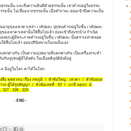
รรมนั้น และถึงความยินดีด้วยธรรมนั้น เขาดำรงอยู่ในธรรม
▼
รรมนั้น ไม่เสื่อมจากธรรมนั้น เมื่อทำกาละ ย่อมเข้าถึงความเป็น
าณอายุของเทวดาเหล่า เวหัปผละ ปุถุชนดำรงอยู่ในชั้น เวหัปผละ
ของเทวดาเหล่านั้นให้สิ้นไปแล้ว ย่อมเข้าถึงนรกบ้าง กำเนิด
ของพระผู้มีพระภาคดำรงอยู่ในชั้น เวหัปผละ นั้นตราบเท่าตลอด
ให้สิ้นไปแล้ว ย่อมปรินิพพานในภพนั้นเอง
กแตกต่างกัน เป็นความมุ่งหมายที่แตกต่างกัน เป็นเครื่องกระทำ
ับปุถุชนผู้มิได้สดับ ในเมื่อคติอุบัติยังมีอยู่
้แล มีอยู่ในโลก หาได้ในโลก
นังสือ พุทธวจน เรื่อง ภพภูมิ / หัวข้อใหญ่ : เทวดา / หัวข้อย่อย
ก ผู้ได้รูปสัญญา / หัวข้อเลขที่ : 87 / -บาลี จตุกฺก. อํ.
 , 327 , 328 , 329
-
END -