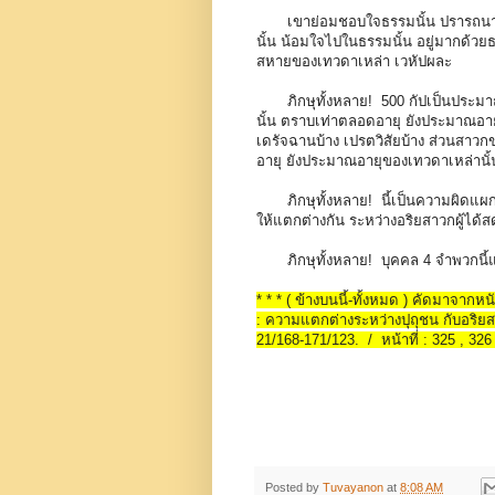
เขาย่อมชอบใจธรรมนั้น ปรารถนาธ
นั้น น้อมใจไปในธรรมนั้น อยู่มากด้วยธ
สหายของเทวดาเหล่า เวหัปผละ
ภิกษุทั้งหลาย! 500 กัปเป็นประม
นั้น ตราบเท่าตลอดอายุ ยังประมาณอายุ
เดรัจฉานบ้าง เปรตวิสัยบ้าง ส่วนสาวก
อายุ ยังประมาณอายุของเทวดาเหล่านั้น
ภิกษุทั้งหลาย! นี้เป็นความผิดแผ
ให้แตกต่างกัน ระหว่างอริยสาวกผู้ได้สดับก
ภิกษุทั้งหลาย! บุคคล 4 จำพวกนี
* * * ( ข้างบนนี้-ทั้งหมด ) คัดมาจากห
: ความแตกต่างระหว่างปุถุชน กับอริยสาว
21/168-171/123. / หน้าที่ : 325 , 326
Posted by
Tuvayanon
at
8:08 AM