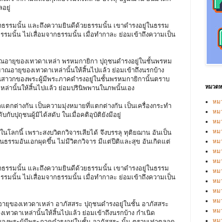
อยู่
รรมนั้น และถึงความยินดีด้วยธรรมนั้น เขาดำรงอยู่ในธรรม
รรมนั้น ไม่เสื่อมจากธรรมนั้น เมื่อทำกาละ ย่อมเข้าถึงความเป็น
มาณอายุของเทวดาเหล่า พรหมกายิกา ปุถุชนดำรงอยู่ในชั้นพรหม
าณอายุของเทวดาเหล่านั้นให้สิ้นไปแล้ว ย่อมเข้าถึงนรกบ้าง
่วนสาวกของพระผู้มีพระภาคดำรงอยู่ในชั้นพรหมกายิกานั้นตราบ
หมวดหม
หล่านั้นให้สิ้นไปแล้ว ย่อมปรินิพพานในภพนั้นเอง
หมว
กแตกต่างกัน เป็นความมุ่งหมายที่แตกต่างกัน เป็นเครื่องกระทำ
หมว
ับปุถุชนผู้มิได้สดับ ในเมื่อคติอุบัติยังมีอยู่
หม
หม
ในโลกนี้ เพราะสงบวิตกวิจารเสียได้ จึงบรรลุ ทุติยฌาน อันเป็น
ธรรมอันเอกผุดขึ้น ไม่มีวิตกวิจาร มีแต่ปีติและสุข อันเกิดแต่
หม
หมว
หมว
รรมนั้น และถึงความยินดีด้วยธรรมนั้น เขาดำรงอยู่ในธรรม
หม
รรมนั้น ไม่เสื่อมจากธรรมนั้น เมื่อทำกาละ ย่อมเข้าถึงความเป็น
หมว
หม
หมว
ณอายุของเทวดาเหล่า
อาภัสสระ ปุถุชนดำรงอยู่ในชั้น อาภัสสระ
หมว
วดาเหล่านั้นให้สิ้นไปแล้ว ย่อมเข้าถึงนรกบ้าง กำเนิด
หม
ของพระผู้มีพระภาคดำรงอยู่ในชั้น อาภัสสระ นั้น ตราบเท่าตลอด