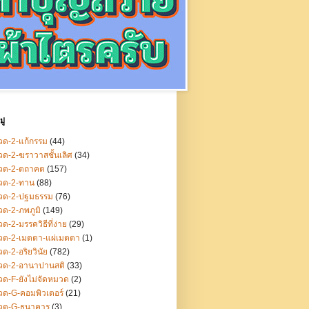
ู่
ด-2-แก้กรรม
(44)
ด-2-ฆราวาสชั้นเลิศ
(34)
วด-2-ตถาคต
(157)
วด-2-ทาน
(88)
วด-2-ปฐมธรรม
(76)
ด-2-ภพภูมิ
(149)
ด-2-มรรควิธีที่ง่าย
(29)
วด-2-เมตตา-แผ่เมตตา
(1)
ด-2-อริยวินัย
(782)
วด-2-อานาปานสติ
(33)
ด-F-ยังไม่จัดหมวด
(2)
ด-G-คอมพิวเตอร์
(21)
วด-G-ธนาคาร
(3)