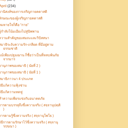
April
(234)
อานิสงส์ของการเจริญกายคตาสติ
ลักษณะของผู้เจริญกายคตาสติ
ลมหายใจก็คือ “กาย”
ผู้กำลังโน้มเอียงไปสู่นิพพาน
ความสำคัญของสมถะและวิปัสสนา
สมาธิระงับความรัก-เกลียด ที่มีอยู่ตาม
ธรรมชาติ
แม้เพียงปฐมฌาน ก็ชื่อว่าเป็นที่หลบพ้นภัย
จากมาร
อานุภาพของสมาธิ ( นัยที่ 2 )
อานุภาพของสมาธิ ( นัยที่ 1 )
สมาธิภาวนา 4 ประเภท
วิธีแก้ความฟุ้งซ่าน
วิธีแก้ความหดหู่
ทำความเพียรแข่งกับอนาคตภัย
การตามบรรลุถึงซึ่งความจริง ( สจฺจานุปตฺติ
)
การตามรู้ซึ่งความจริง ( สจฺจานุโพโธ )
วิธีการตามรักษาไว้ซึ่งความจริง ( สจฺจานุ
รกฺขณา )