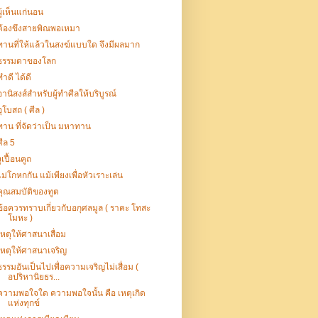
ผู้เห็นแก่นอน
ต้องขึงสายพิณพอเหมา
ทานที่ให้แล้วในสงฆ์แบบใด จึงมีผลมาก
ธรรมดาของโลก
ทำดี ได้ดี
อานิสงส์สำหรับผู้ทำศีลให้บริบูรณ์
อุโบสถ ( ศีล )
ทาน ที่จัดว่าเป็น มหาทาน
ศีล 5
งูเปื้อนคูถ
ไม่โกหกกัน แม้เพียงเพื่อหัวเราะเล่น
คุณสมบัติของทูต
ข้อควรทราบเกี่ยวกับอกุศลมูล ( ราคะ โทสะ
โมหะ )
เหตุให้ศาสนาเสื่อม
เหตุให้ศาสนาเจริญ
ธรรมอันเป็นไปเพื่อความเจริญไม่เสื่อม (
อปริหานิยธร...
ความพอใจใด ความพอใจนั้น คือ เหตุเกิด
แห่งทุกข์