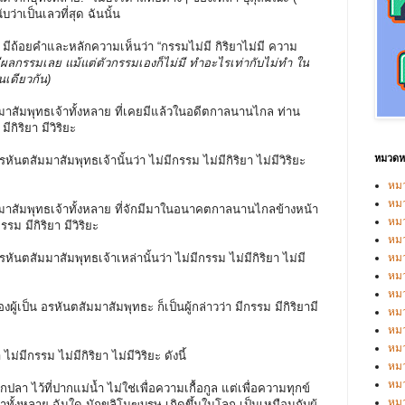
บว่าเป็นเลวที่สุด ฉันนั้น
น มีถ้อยคำและหลักความเห็นว่า “กรรมไม่มี กิริยาไม่มี ความ
ะมีผลกรรมเลย แม้แต่ตัวกรรมเองก็ไม่มี ทำอะไรเท่ากับไม่ทำ ใน
นเดียวกัน)
มาสัมพุทธเจ้าทั้งหลาย ที่เคยมีแล้วในอดีตกาลนานไกล ท่าน
มีกิริยา มีวิริยะ
หมวดหม
ันตสัมมาสัมพุทธเจ้านั้นว่า ไม่มีกรรม ไม่มีกิริยา ไม่มีวิริยะ
หมว
หมว
มมาสัมพุทธเจ้าทั้งหลาย ที่จักมีมาในอนาคตกาลนานไกลข้างหน้า
หม
รรม มีกิริยา มีวิริยะ
หม
ันตสัมมาสัมพุทธเจ้าเหล่านั้นว่า ไม่มีกรรม ไม่มีกิริยา ไม่มี
หม
หมว
หมว
งผู้เป็น อรหันตสัมมาสัมพุทธะ ก็เป็นผู้กล่าวว่า มีกรรม มีกิริยามี
หม
หมว
หม
ม่มีกรรม ไม่มีกิริยา ไม่มีวิริยะ ดังนี้
หมว
หมว
ปลา ไว้ที่ปากแม่น้ำ ไม่ใช่เพื่อความเกื้อกูล แต่เพื่อความทุกข์
หม
งหลาย ฉันใด มักขลิโมฆบุรุษ เกิดขึ้นในโลก เป็นเหมือนกับผู้