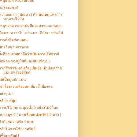
เหตุแห่งการเบียดเบียน
กฎธรรมชาติ
ความอยาก ( ตัณหา ) คือ ต้นเหตุแห่งการ
ทะเลาะวิวาท
เหตุของความสามัคคีและความแตกแยก
มืดมา...สว่างไป สว่างมา...ก็ยังคงสว่างไป
การตั้งจิตก่อนนอน
จิตอธิษฐานการงาน
สิ่งที่พระศาสดาถือว่าเป็นความอัศจรรย์
ลักษณะของผู้มีสติและสัมปชัญญะ
ลาภสักการะและเสียงเยินยอ เป็นอันตราย
แม้แต่พระอรหันต์
ให้เป็นผู้หนักแน่น
เข้าใจธรรมเพียงบทเดียว ก็เพียงพอ
อย่าหูเบา
หลักการพูด
การบริโภคกามคุณทั้ง 5 อย่างไม่มีโทษ
อบายมุข 6 ( ทางเสื่อมแห่งทรัพย์ 6 ทาง )
ว่าด้วยความรัก 4 แบบ
หลักในการใช้จ่ายทรัพย์
ู้ชี้ขุมทรัพย์ !