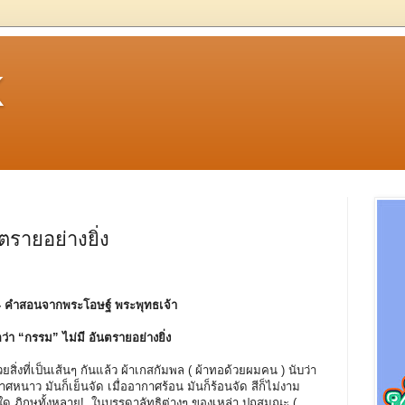
k
นตรายอย่างยิ่ง
- คําสอนจากพระโอษฐ์ พระพุทธเจ้า
ื่อว่า “กรรม” ไม่มี อันตรายอย่างยิ่ง
ยสิ่งที่เป็นเส้นๆ กันแล้ว ผ้าเกสกัมพล ( ผ้าทอด้วยผมคน ) นับว่า
ากาศหนาว มันก็เย็นจัด เมื่ออากาศร้อน มันก็ร้อนจัด สีก็ไม่งาม
ฉันใด ภิกษุทั้งหลาย! ในบรรดาลัทธิต่างๆ ของเหล่า ปุถุสมณะ (