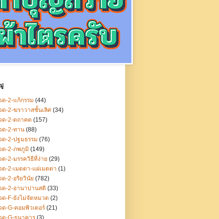
ู่
ด-2-แก้กรรม
(44)
ด-2-ฆราวาสชั้นเลิศ
(34)
วด-2-ตถาคต
(157)
วด-2-ทาน
(88)
วด-2-ปฐมธรรม
(76)
ด-2-ภพภูมิ
(149)
ด-2-มรรควิธีที่ง่าย
(29)
วด-2-เมตตา-แผ่เมตตา
(1)
ด-2-อริยวินัย
(782)
วด-2-อานาปานสติ
(33)
ด-F-ยังไม่จัดหมวด
(2)
ด-G-คอมพิวเตอร์
(21)
วด-G-ธนาคาร
(3)