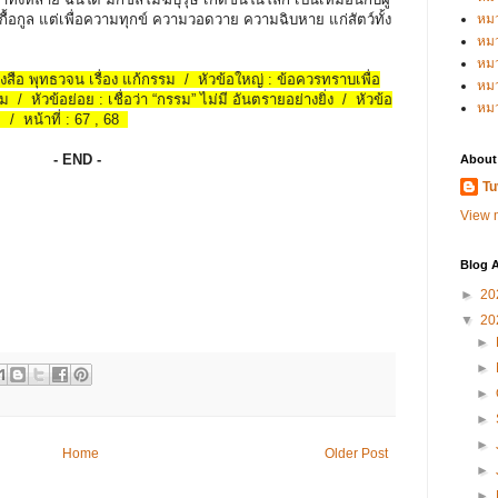
มเกื้อกูล แต่เพื่อความทุกข์ ความวอดวาย ความฉิบหาย แก่สัตว์ทั้ง
หม
หม
หม
นังสือ พุทธวจน เรื่อง แก้กรรม / หัวข้อใหญ่ : ข้อควรทราบเพื่อ
หมว
ม / หัวข้อย่อย : เชื่อว่า “กรรม” ไม่มี อันตรายอย่างยิ่ง / หัวข้อ
หม
. / หน้าที่ : 67 , 68
- END -
About
Tu
View m
Blog A
►
20
▼
20
►
►
►
►
►
Home
Older Post
►
►