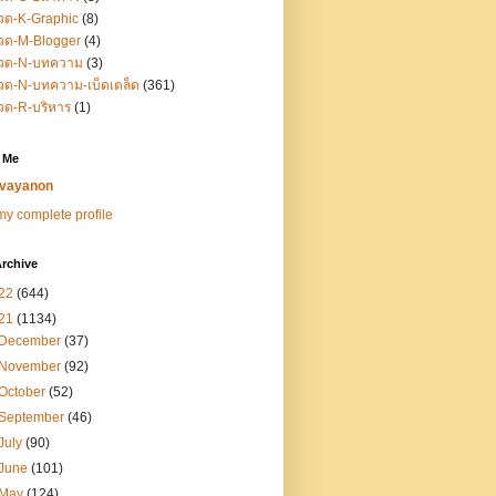
วด-K-Graphic
(8)
วด-M-Blogger
(4)
วด-N-บทความ
(3)
ด-N-บทความ-เบ็ดเตล็ด
(361)
วด-R-บริหาร
(1)
 Me
vayanon
y complete profile
rchive
22
(644)
21
(1134)
December
(37)
November
(92)
October
(52)
September
(46)
July
(90)
June
(101)
May
(124)