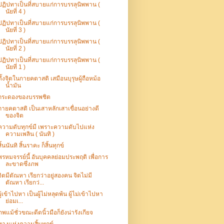
ปฏิปทาเป็นที่สบายแก่การบรรลุนิพพาน (
นัยที่ 4 )
ปฏิปทาเป็นที่สบายแก่การบรรลุนิพพาน (
นัยที่ 3 )
ปฏิปทาเป็นที่สบายแก่การบรรลุนิพพาน (
นัยที่ 2 )
ปฏิปทาเป็นที่สบายแก่การบรรลุนิพพาน (
นัยที่ 1 )
ตั้งจิตในกายคตาสติ เสมือนบุรุษผู้ถือหม้อ
น้ำมัน
กระดองของบรรพชิต
กายคตาสติ เป็นเสาหลักเสาเขื่อนอย่างดี
ของจิต
ความดับทุกข์มี เพราะความดับไปแห่ง
ความเพลิน ( นันทิ )
สิ้นนันทิ สิ้นราคะ ก็สิ้นทุกข์
พรหมจรรย์นี้ อันบุคคลย่อมประพฤติ เพื่อการ
ละขาดซึ่งภพ
จิตมีตัณหา เรียกว่าอยู่สองคน จิตไม่มี
ตัณหา เรียกว่...
ผู้เข้าไปหา เป็นผู้ไม่หลุดพ้น ผู้ไม่เข้าไปหา
ย่อมเ...
ภพแม้ชั่วขณะดีดนิ้วมือก็ยังน่ารังเกียจ