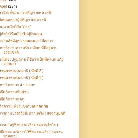
April
(234)
อานิสงส์ของการเจริญกายคตาสติ
ลักษณะของผู้เจริญกายคตาสติ
ลมหายใจก็คือ “กาย”
ผู้กำลังโน้มเอียงไปสู่นิพพาน
ความสำคัญของสมถะและวิปัสสนา
สมาธิระงับความรัก-เกลียด ที่มีอยู่ตาม
ธรรมชาติ
แม้เพียงปฐมฌาน ก็ชื่อว่าเป็นที่หลบพ้นภัย
จากมาร
อานุภาพของสมาธิ ( นัยที่ 2 )
อานุภาพของสมาธิ ( นัยที่ 1 )
สมาธิภาวนา 4 ประเภท
วิธีแก้ความฟุ้งซ่าน
วิธีแก้ความหดหู่
ทำความเพียรแข่งกับอนาคตภัย
การตามบรรลุถึงซึ่งความจริง ( สจฺจานุปตฺติ
)
การตามรู้ซึ่งความจริง ( สจฺจานุโพโธ )
วิธีการตามรักษาไว้ซึ่งความจริง ( สจฺจานุ
รกฺขณา )