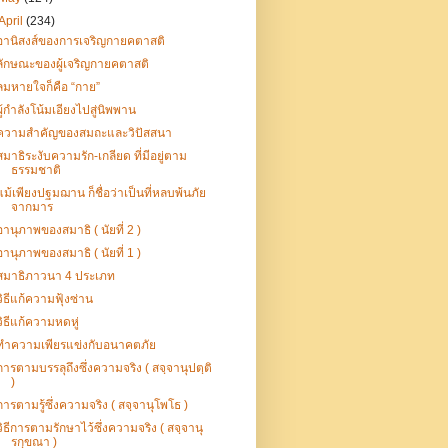
April
(234)
อานิสงส์ของการเจริญกายคตาสติ
ลักษณะของผู้เจริญกายคตาสติ
ลมหายใจก็คือ “กาย”
ผู้กำลังโน้มเอียงไปสู่นิพพาน
ความสำคัญของสมถะและวิปัสสนา
สมาธิระงับความรัก-เกลียด ที่มีอยู่ตาม
ธรรมชาติ
แม้เพียงปฐมฌาน ก็ชื่อว่าเป็นที่หลบพ้นภัย
จากมาร
อานุภาพของสมาธิ ( นัยที่ 2 )
อานุภาพของสมาธิ ( นัยที่ 1 )
สมาธิภาวนา 4 ประเภท
วิธีแก้ความฟุ้งซ่าน
วิธีแก้ความหดหู่
ทำความเพียรแข่งกับอนาคตภัย
การตามบรรลุถึงซึ่งความจริง ( สจฺจานุปตฺติ
)
การตามรู้ซึ่งความจริง ( สจฺจานุโพโธ )
วิธีการตามรักษาไว้ซึ่งความจริง ( สจฺจานุ
รกฺขณา )