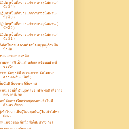
ปฏิปทาเป็นที่สบายแก่การบรรลุนิพพาน (
นัยที่ 4 )
ปฏิปทาเป็นที่สบายแก่การบรรลุนิพพาน (
นัยที่ 3 )
ปฏิปทาเป็นที่สบายแก่การบรรลุนิพพาน (
นัยที่ 2 )
ปฏิปทาเป็นที่สบายแก่การบรรลุนิพพาน (
นัยที่ 1 )
ตั้งจิตในกายคตาสติ เสมือนบุรุษผู้ถือหม้อ
น้ำมัน
กระดองของบรรพชิต
กายคตาสติ เป็นเสาหลักเสาเขื่อนอย่างดี
ของจิต
ความดับทุกข์มี เพราะความดับไปแห่ง
ความเพลิน ( นันทิ )
สิ้นนันทิ สิ้นราคะ ก็สิ้นทุกข์
พรหมจรรย์นี้ อันบุคคลย่อมประพฤติ เพื่อการ
ละขาดซึ่งภพ
จิตมีตัณหา เรียกว่าอยู่สองคน จิตไม่มี
ตัณหา เรียกว่...
ผู้เข้าไปหา เป็นผู้ไม่หลุดพ้น ผู้ไม่เข้าไปหา
ย่อมเ...
ภพแม้ชั่วขณะดีดนิ้วมือก็ยังน่ารังเกียจ