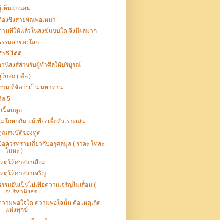
ผู้เห็นแก่นอน
ต้องขึงสายพิณพอเหมา
ทานที่ให้แล้วในสงฆ์แบบใด จึงมีผลมาก
ธรรมดาของโลก
ทำดี ได้ดี
อานิสงส์สำหรับผู้ทำศีลให้บริบูรณ์
อุโบสถ ( ศีล )
ทาน ที่จัดว่าเป็น มหาทาน
ศีล 5
งูเปื้อนคูถ
ไม่โกหกกัน แม้เพียงเพื่อหัวเราะเล่น
คุณสมบัติของทูต
ข้อควรทราบเกี่ยวกับอกุศลมูล ( ราคะ โทสะ
โมหะ )
เหตุให้ศาสนาเสื่อม
เหตุให้ศาสนาเจริญ
ธรรมอันเป็นไปเพื่อความเจริญไม่เสื่อม (
อปริหานิยธร...
ความพอใจใด ความพอใจนั้น คือ เหตุเกิด
แห่งทุกข์