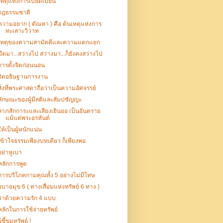
เหตุแห่งการเบียดเบียน
กฎธรรมชาติ
ความอยาก ( ตัณหา ) คือ ต้นเหตุแห่งการ
ทะเลาะวิวาท
เหตุของความสามัคคีและความแตกแยก
มืดมา...สว่างไป สว่างมา...ก็ยังคงสว่างไป
การตั้งจิตก่อนนอน
จิตอธิษฐานการงาน
สิ่งที่พระศาสดาถือว่าเป็นความอัศจรรย์
ลักษณะของผู้มีสติและสัมปชัญญะ
ลาภสักการะและเสียงเยินยอ เป็นอันตราย
แม้แต่พระอรหันต์
ให้เป็นผู้หนักแน่น
เข้าใจธรรมเพียงบทเดียว ก็เพียงพอ
อย่าหูเบา
หลักการพูด
การบริโภคกามคุณทั้ง 5 อย่างไม่มีโทษ
อบายมุข 6 ( ทางเสื่อมแห่งทรัพย์ 6 ทาง )
ว่าด้วยความรัก 4 แบบ
หลักในการใช้จ่ายทรัพย์
ู้ชี้ขุมทรัพย์ !