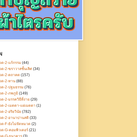
ู่
ด-2-แก้กรรม
(44)
ด-2-ฆราวาสชั้นเลิศ
(34)
วด-2-ตถาคต
(157)
วด-2-ทาน
(88)
วด-2-ปฐมธรรม
(76)
ด-2-ภพภูมิ
(149)
ด-2-มรรควิธีที่ง่าย
(29)
วด-2-เมตตา-แผ่เมตตา
(1)
ด-2-อริยวินัย
(782)
วด-2-อานาปานสติ
(33)
ด-F-ยังไม่จัดหมวด
(2)
ด-G-คอมพิวเตอร์
(21)
วด-G-ธนาคาร
(3)