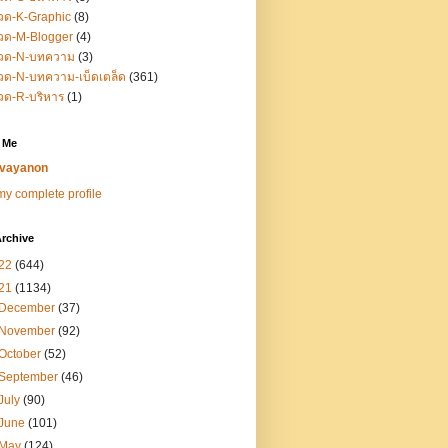
วด-K-Graphic
(8)
วด-M-Blogger
(4)
วด-N-บทความ
(3)
ด-N-บทความ-เบ็ดเตล็ด
(361)
วด-R-บริหาร
(1)
 Me
vayanon
y complete profile
rchive
22
(644)
21
(1134)
December
(37)
November
(92)
October
(52)
September
(46)
July
(90)
June
(101)
May
(124)