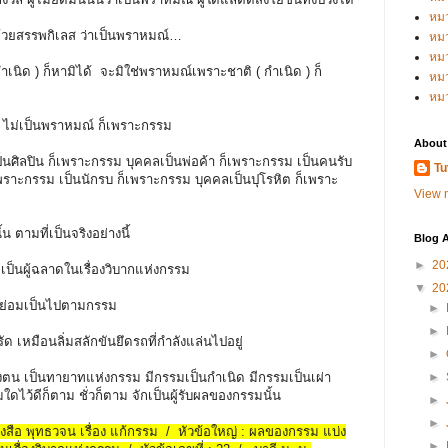
หม
กอบด้วยสรรพกิเลส ว่าเป็นพราหมณ์…
หม
หม
เนิด ) ก็หามิได้ จะมิใช่พราหมณ์เพราะชาติ ( กำเนิด ) ก็
หมว
หม
 ไม่เป็นพราหมณ์ ก็เพราะกรรม
About
นศิลปิน ก็เพราะกรรม บุคคลเป็นพ่อค้า ก็เพราะกรรม เป็นคนรับ
Tu
พราะกรรม เป็นนักรบ ก็เพราะกรรม บุคคลเป็นปุโรหิต ก็เพราะ
View m
น ตามที่เป็นจริงอย่างนี้
Blog A
►
20
าท เป็นผู้ฉลาดในเรื่องวิบากแห่งกรรม
▼
20
ว์ย่อมเป็นไปตามกรรม
►
►
รัด เหมือนลิ่มสลักขันยึดรถที่กำลังแล่นไปอยู่
►
ของตน เป็นทายาทแห่งกรรม มีกรรมเป็นกำเนิด มีกรรมเป็นเผ่า
►
รมใดไว้ดีก็ตาม ชั่วก็ตาม จักเป็นผู้รับผลของกรรมนั้น
►
►
หนังสือ พุทธวจน เรื่อง แก้กรรม / หัวข้อใหญ่ : ผลของกรรม แบ่ง
►