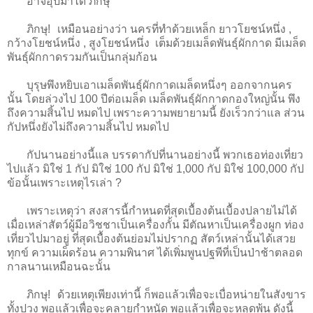
อาจอุปมาได้ ภิกษุ
ภิกษุ! เหมือนอย่างว่า นครที่ทำด้วยเหล็ก ยาวโยชน์หนึ่ง ,
กว้างโยชน์หนึ่ง , สูงโยชน์หนึ่ง เต็มด้วยเมล็ดพันธุ์ผักกาด มีเมล็ด
พันธุ์ผักกาดรวมกันเป็นกลุ่มก้อน
บุรุษพึงหยิบเอาเมล็ดพันธุ์ผักกาดเมล็ดหนึ่งๆ ออกจากนคร
นั้น โดยล่วงไป 100 ปีต่อเมล็ด เมล็ดพันธุ์ผักกาดกองใหญ่นั้น พึง
ถึงความสิ้นไป หมดไป เพราะความพยายามนี้ ยังเร็วกว่าแล ส่วน
กัปหนึ่งยังไม่ถึงความสิ้นไป หมดไป
กัปนานอย่างนี้แล บรรดากัปที่นานอย่างนี้ พวกเธอท่องเที่ยว
ไปแล้ว มิใช่ 1 กัป มิใช่ 100 กัป มิใช่ 1,000 กัป มิใช่ 100,000 กัป
ข้อนั้นเพราะเหตุไรเล่า ?
เพราะเหตุว่า สงสารนี้กำหนดที่สุดเบื้องต้นเบื้องปลายไม่ได้
เมื่อเหล่าสัตว์ผู้มีอวิชชาเป็นเครื่องกั้น มีตัณหาเป็นเครื่องผูก ท่อง
เที่ยวไปมาอยู่ ที่สุดเบื้องต้นย่อมไม่ปรากฏ สัตว์เหล่านั้นได้เสวย
ทุกข์ ความเผ็ดร้อน ความพินาศ ได้เพิ่มพูนปฐพีที่เป็นป่าช้าตลอด
กาลนานเหมือนฉะนั้น
ภิกษุ! ด้วยเหตุเพียงเท่านี้ ก็พอแล้วเพื่อจะเบื่อหน่ายในสังขาร
ทั้งปวง พอแล้วเพื่อจะคลายกำหนัด พอแล้วเพื่อจะหลุดพ้น ดังนี้