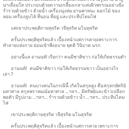
น่าเลื่อมใส ประกอบด้วยความเกลี้ยงเกลาแห่งผิวพรรณอย่างยิ่ง
ร่ำรวยด้วยข้าว ด้วยน้ำ เครื่องนุ่งห่ม ยานพาหนะ ดอกไม้ ของ
หอม เครื่องลูบไล้ ที่นอน ที่อยู่ และประทีปโคมไฟ
แต่เขาประพฤติกายทุจริต วจีทุจริต มโนทุจริต
ครั้นประพฤติทุจริตแล้ว เบื้องหน้าแต่การตายเพราะการ
ทำลายแห่งกาย ย่อมเข้าพึงอบาย ทุคติ วินิบาต นรก
อย่างนี้แล อานนท์! เรียกว่า คนมีชาติขาว ก่อให้เกิดธรรมดำ
อานนท์! คนมีชาติขาว ก่อให้เกิดธรรมขาว เป็นอย่างไร
เล่า ?
อานนท์! คนบางคนในกรณีนี้ เกิดในสกุลสูง คือสกุลกษัตริย์
มหาศาล สกุลพราหมณ์มหาศาล ...ฯลฯ... มีทรัพย์และข้าวเปลือก
พอตัว มีรูปงาม ...ฯลฯ... ร่ำรวยด้วยข้าว น้ำ ...ฯลฯ... ประทีปโคม
ไฟ
เขาประพฤติกายสุจริต วจีสุจริต มโนสุจริต
ครั้นประพฤติสุจริตแล้ว เบื้องหน้าแต่การตาย เพราะการ