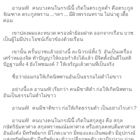
อานนท์! คนบางคนในกรณีนี้ เกิดในตระกูลต่ำ คือตระกูล
จัณฑาล ตระกูลพราน ...ฯลฯ ... มีผิวพรรณทราม ไม่น่าดู เตี้ย
ค่อม
เขาปลงผมและหนวด ครองผ้าย้อมฝาด ออกจากเรือน บวช
เป็นผู้ไม่มีประโยชน์เกี่ยวข้องด้วยเรือน
เขานั้น ครั้นบวชแล้วอย่างนี้ ละนิวรณ์ทั้ง 5 อันเป็นเครื่อง
เศร้าหมองจิต ทำปัญญาให้ถอยกำลังได้แล้ว มีจิตตั้งมั่นดีในสติ
ปัฏฐานทั้ง 4 ยังโพชฌงค์ 7 ให้เจริญแล้วตามที่เป็นจริง
ชื่อว่าย่อมก่อให้เกิดนิพพานอันเป็นธรรมไม่ดำไม่ขาว
อย่างนี้แล อานนท์! เรียกว่า คนมีชาติดำ ก่อให้เกิดนิพพาน
อันเป็นธรรมไม่ดำไม่ขาว
อานนท์! คนมีชาติขาว ก่อให้เกิดธรรมดำ เป็นอย่างไรเล่า ?
อานนท์! คนบางคนในกรณีนี้ เกิดในสกุลสูง คือ สกุล
กษัตริย์มหาศาล สกุลพราหมณ์มหาศาล หรือสกุลคหบดีมหาศาล
อันมั่งคั่ง มีทรัพย์มาก มีโภคะมาก มีทองและเงินพอตัว มีอุปกรณ์
แห่งทรัพย์พอตัว มีทรัพย์และข้าวเปลือกพอตัว เขามีรูปงาม น่าดู