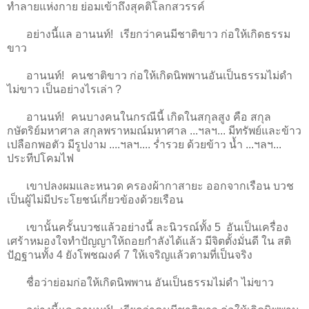
ทำลายแห่งกาย ย่อมเข้าถึงสุคติโลกสวรรค์
อย่างนี้แล อานนท์! เรียกว่าคนมีชาติขาว ก่อให้เกิดธรรม
ขาว
อานนท์! คนชาติขาว ก่อให้เกิดนิพพานอันเป็นธรรมไม่ดำ
ไม่ขาว เป็นอย่างไรเล่า ?
อานนท์! คนบางคนในกรณีนี้ เกิดในสกุลสูง คือ สกุล
กษัตริย์มหาศาล สกุลพราหมณ์มหาศาล ...ฯลฯ... มีทรัพย์และข้าว
เปลือกพอตัว มีรูปงาม ....ฯลฯ.... ร่ำรวย ด้วยข้าว น้ำ ...ฯลฯ...
ประทีปโคมไฟ
เขาปลงผมและหนวด ครองผ้ากาสายะ ออกจากเรือน บวช
เป็นผู้ไม่มีประโยชน์เกี่ยวข้องด้วยเรือน
เขานั้นครั้นบวชแล้วอย่างนี้ ละนิวรณ์ทั้ง 5 อันเป็นเครื่อง
เศร้าหมองใจทำปัญญาให้ถอยกำลังได้แล้ว มีจิตตั้งมั่นดี ใน สติ
ปัฏฐานทั้ง 4 ยังโพชฌงค์ 7 ให้เจริญแล้วตามที่เป็นจริง
ชื่อว่าย่อมก่อให้เกิดนิพพาน อันเป็นธรรมไม่ดำ ไม่ขาว