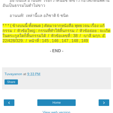
อย่างนี้แล อานนท์! เรียกว่าคนมีชาติขาว ก่อให้เกิดนิพพาน
อันเป็นธรรมไม่ดำไม่ขาว
อานนท์! เหล่านี้แล อภิชาติ 6 ชนิด
* * * ( ข้างบนนี้-ทั้งหมด ) คัดมาจากหนังสือ พุทธวจน เรื่อง แก้
กรรม / หัวข้อใหญ่ : กรรมที่ทำให้สิ้นกรรม / หัวข้อย่อย : จะเกิด
ในตระกูลใดก็สิ้นกรรมได้ / หัวข้อเลขที่ : 38 / -บาลี ฉกฺก. อํ.
22/428/329. / หน้าที่ : 145 , 146 , 147 , 148 , 149
- END -
Tuvayanon
at
9:33 PM
Share
‹
›
Home
View web version