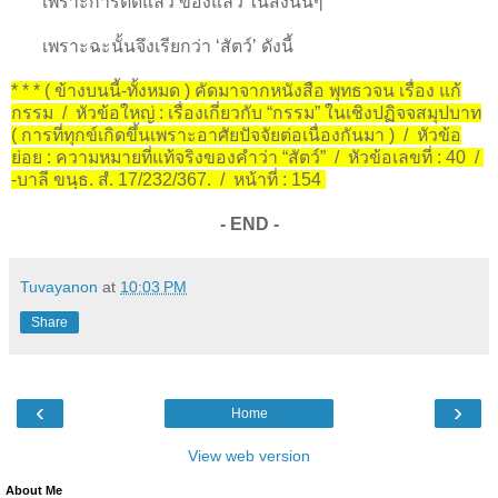
เพราะการติดแล้ว ข้องแล้ว ในสิ่งนั้นๆ
เพราะฉะนั้นจึงเรียกว่า ‘สัตว์’ ดังนี้
* * * ( ข้างบนนี้-ทั้งหมด ) คัดมาจากหนังสือ พุทธวจน เรื่อง แก้
กรรม / หัวข้อใหญ่ : เรื่องเกี่ยวกับ “กรรม” ในเชิงปฏิจจสมุปบาท
( การที่ทุกข์เกิดขึ้นเพราะอาศัยปัจจัยต่อเนื่องกันมา ) / หัวข้อ
ย่อย : ความหมายที่แท้จริงของคำว่า “สัตว์” / หัวข้อเลขที่ : 40 /
-บาลี ขนฺธ. สํ. 17/232/367. / หน้าที่ : 154
- END -
Tuvayanon
at
10:03 PM
Share
‹
›
Home
View web version
About Me