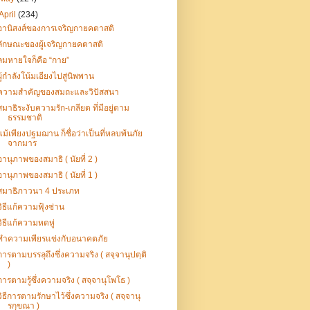
April
(234)
อานิสงส์ของการเจริญกายคตาสติ
ลักษณะของผู้เจริญกายคตาสติ
ลมหายใจก็คือ “กาย”
ผู้กำลังโน้มเอียงไปสู่นิพพาน
ความสำคัญของสมถะและวิปัสสนา
สมาธิระงับความรัก-เกลียด ที่มีอยู่ตาม
ธรรมชาติ
แม้เพียงปฐมฌาน ก็ชื่อว่าเป็นที่หลบพ้นภัย
จากมาร
อานุภาพของสมาธิ ( นัยที่ 2 )
อานุภาพของสมาธิ ( นัยที่ 1 )
สมาธิภาวนา 4 ประเภท
วิธีแก้ความฟุ้งซ่าน
วิธีแก้ความหดหู่
ทำความเพียรแข่งกับอนาคตภัย
การตามบรรลุถึงซึ่งความจริง ( สจฺจานุปตฺติ
)
การตามรู้ซึ่งความจริง ( สจฺจานุโพโธ )
วิธีการตามรักษาไว้ซึ่งความจริง ( สจฺจานุ
รกฺขณา )