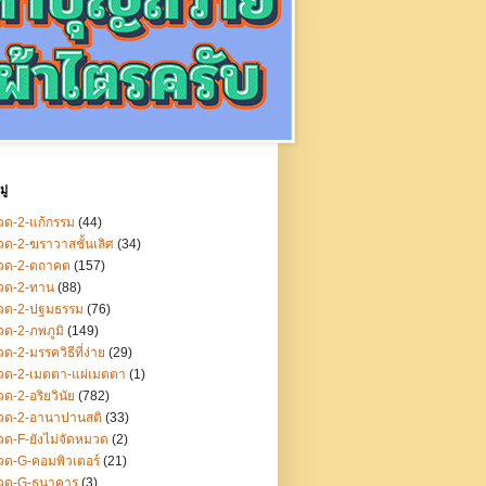
ู่
ด-2-แก้กรรม
(44)
ด-2-ฆราวาสชั้นเลิศ
(34)
วด-2-ตถาคต
(157)
วด-2-ทาน
(88)
วด-2-ปฐมธรรม
(76)
ด-2-ภพภูมิ
(149)
ด-2-มรรควิธีที่ง่าย
(29)
วด-2-เมตตา-แผ่เมตตา
(1)
ด-2-อริยวินัย
(782)
วด-2-อานาปานสติ
(33)
ด-F-ยังไม่จัดหมวด
(2)
ด-G-คอมพิวเตอร์
(21)
วด-G-ธนาคาร
(3)