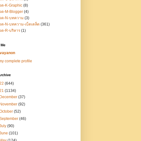
วด-K-Graphic
(8)
วด-M-Blogger
(4)
วด-N-บทความ
(3)
ด-N-บทความ-เบ็ดเตล็ด
(361)
วด-R-บริหาร
(1)
 Me
vayanon
y complete profile
rchive
22
(644)
21
(1134)
December
(37)
November
(92)
October
(52)
September
(46)
July
(90)
June
(101)
May
(124)