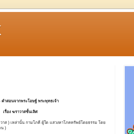
k
- คําสอนจากพระโอษฐ์ พระพุทธเจ้า
เรื่อง ฆราวาสชั้นเลิศ
าส ) เหล่านั้น กามโภคี ผู้ใด แสวงหาโภคทรัพย์โดยธรรม โดย
ตน )