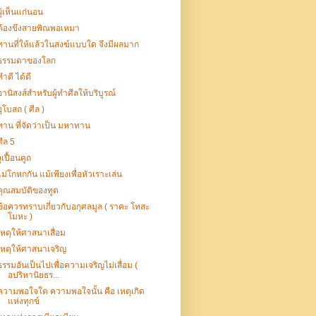
ผู้เห็นแก่นอน
ต้องขึงสายพิณพอเหมา
ทานที่ให้แล้วในสงฆ์แบบใด จึงมีผลมาก
ธรรมดาของโลก
ทำดี ได้ดี
อานิสงส์สำหรับผู้ทำศีลให้บริบูรณ์
อุโบสถ ( ศีล )
ทาน ที่จัดว่าเป็น มหาทาน
ศีล 5
งูเปื้อนคูถ
ไม่โกหกกัน แม้เพียงเพื่อหัวเราะเล่น
คุณสมบัติของทูต
ข้อควรทราบเกี่ยวกับอกุศลมูล ( ราคะ โทสะ
โมหะ )
เหตุให้ศาสนาเสื่อม
เหตุให้ศาสนาเจริญ
ธรรมอันเป็นไปเพื่อความเจริญไม่เสื่อม (
อปริหานิยธร...
ความพอใจใด ความพอใจนั้น คือ เหตุเกิด
แห่งทุกข์