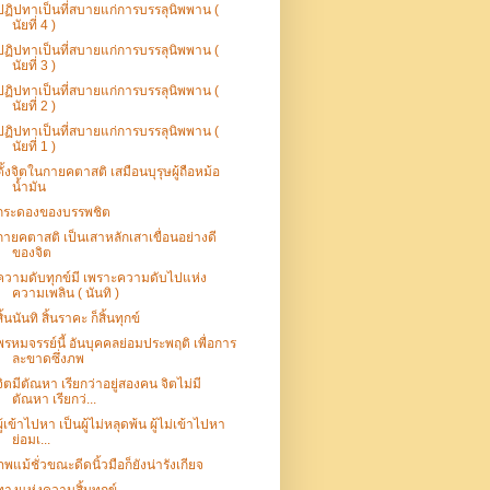
ปฏิปทาเป็นที่สบายแก่การบรรลุนิพพาน (
นัยที่ 4 )
ปฏิปทาเป็นที่สบายแก่การบรรลุนิพพาน (
นัยที่ 3 )
ปฏิปทาเป็นที่สบายแก่การบรรลุนิพพาน (
นัยที่ 2 )
ปฏิปทาเป็นที่สบายแก่การบรรลุนิพพาน (
นัยที่ 1 )
ตั้งจิตในกายคตาสติ เสมือนบุรุษผู้ถือหม้อ
น้ำมัน
กระดองของบรรพชิต
กายคตาสติ เป็นเสาหลักเสาเขื่อนอย่างดี
ของจิต
ความดับทุกข์มี เพราะความดับไปแห่ง
ความเพลิน ( นันทิ )
สิ้นนันทิ สิ้นราคะ ก็สิ้นทุกข์
พรหมจรรย์นี้ อันบุคคลย่อมประพฤติ เพื่อการ
ละขาดซึ่งภพ
จิตมีตัณหา เรียกว่าอยู่สองคน จิตไม่มี
ตัณหา เรียกว่...
ผู้เข้าไปหา เป็นผู้ไม่หลุดพ้น ผู้ไม่เข้าไปหา
ย่อมเ...
ภพแม้ชั่วขณะดีดนิ้วมือก็ยังน่ารังเกียจ