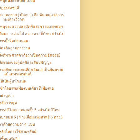
เหตุแห่งการเบียดเบียน
กฎธรรมชาติ
ความอยาก ( ตัณหา ) คือ ต้นเหตุแห่งการ
ทะเลาะวิวาท
เหตุของความสามัคคีและความแตกแยก
มืดมา...สว่างไป สว่างมา...ก็ยังคงสว่างไป
การตั้งจิตก่อนนอน
จิตอธิษฐานการงาน
สิ่งที่พระศาสดาถือว่าเป็นความอัศจรรย์
ลักษณะของผู้มีสติและสัมปชัญญะ
ลาภสักการะและเสียงเยินยอ เป็นอันตราย
แม้แต่พระอรหันต์
ให้เป็นผู้หนักแน่น
เข้าใจธรรมเพียงบทเดียว ก็เพียงพอ
อย่าหูเบา
หลักการพูด
การบริโภคกามคุณทั้ง 5 อย่างไม่มีโทษ
อบายมุข 6 ( ทางเสื่อมแห่งทรัพย์ 6 ทาง )
ว่าด้วยความรัก 4 แบบ
หลักในการใช้จ่ายทรัพย์
ู้ชี้ขุมทรัพย์ !